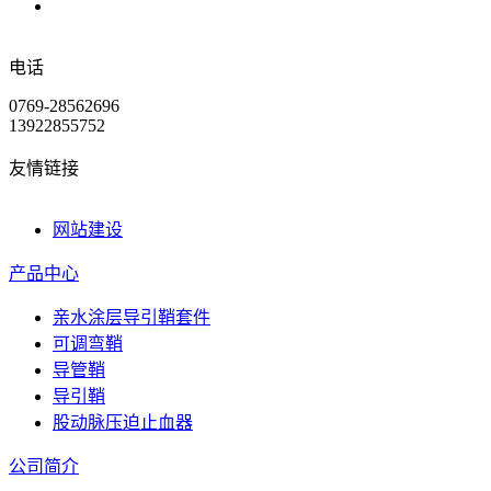
电话
0769-28562696
13922855752
友情链接
网站建设
产品中心
亲水涂层导引鞘套件
可调弯鞘
导管鞘
导引鞘
股动脉压迫止血器
公司简介